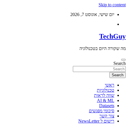
Skip to c
יום שישי, אוגוסט 7, 2026
Tech
רה היום בטכנולוגיה
S
Se
ראשי
טכנולוגיות
שווה לראות
AI & ML
Datasets
סיכומי מפגשים
צור קשר
רישום ל NewsLetter