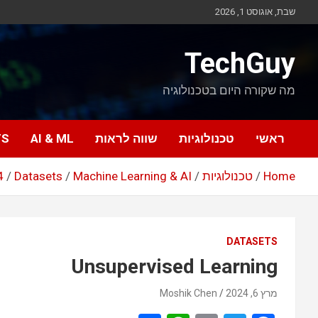
Ski
שבת, אוגוסט 1, 2026
t
conten
TechGuy
מה שקורה היום בטכנולוגיה
ראשי
טכנולוגיות
שווה לראות
AI & ML
TS
Home
טכנולוגיות
Machine Learning & AI
Datasets
4
DATASETS
Unsupervised Learning
מרץ 6, 2024
Moshik Chen