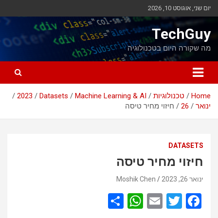
Ski
יום שני, אוגוסט 10, 2026
t
conten
TechGuy
מה שקורה היום בטכנולוגיה
Home
טכנולוגיות
Machine Learning & AI
Datasets
2023
ינואר
26
חיזוי מחיר טיסה
DATASETS
חיזוי מחיר טיסה
ינואר 26, 2023
Moshik Chen
S
W
E
T
F
h
h
m
wi
a