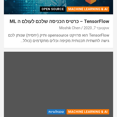
OPEN SOURCE
MACHINE LEARNING & AI
TensorFlow – כרטיס הכניסה שלכם לעולם ה ML
אוקטובר 7, 2020
Moshik Chen
TensorFlow הוא פרויקט opensource ותיק (יחסית) שנותן לכם
גישה לתשתית תכנותית מקיפה וכלים מתקדמים (כולל…
MACHINE LEARNING & AI
טכנולוגיות