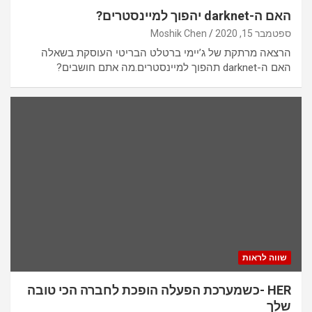
האם ה-darknet יהפוך למיינסטרים?
ספטמבר 15, 2020
Moshik Chen
הרצאה מרתקת של ג’יימי ברטלט הבריטי העוסקת בשאלה
האם ה-darknet תהפוך למיינסטרים.מה אתם חושבים?
שווה לראות
HER -כשמערכת הפעלה הופכת לחברה הכי טובה
שלך