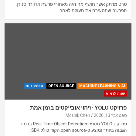
סרט מרתק אשר חושף מה היה מאחורי פרשת אדוורד סנודן,
הפרשה שהסעירה את העולם לאחר…
MACHINE LEARNING & AI
OPEN SOURCE
טכנולוגיות
שווה לראות
פרויקט YOLO -זיהוי אובייקטים בזמן אמת
ספטמבר 13, 2020
Moshik Chen
פרויקט YOLO מספק Real Time Object Detection ברמה
הגבוה ביותר ומוצע כ-open source.הקוד כולל SDK…