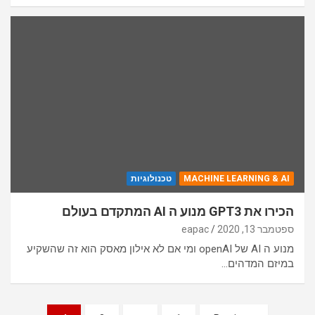
MACHINE LEARNING & AI
טכנולוגיות
הכירו את GPT3 מנוע ה AI המתקדם בעולם
ספטמבר 13, 2020
eapac
מנוע ה AI של openAI ומי אם לא אילון מאסק הוא זה שהשקיע
במיזם המדהים…
ניווט