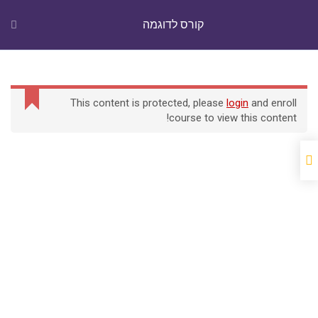
Ski
יום חמישי, אוגוסט 6, 2026
t
קורס לדוגמה
conten
TechGuy
מה שקורה היום בטכנולוגיה
This content is protected, please
login
and enroll
course to view this content!
Home
Courses
קורס לדוגמה
Home
Courses
קורס לדוגמה
Theme by:
Theme Horse
Copyright © 2026
TechGuy
Proudly Powered by:
WordPress